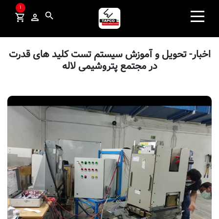
×
1
search
search
صفحه نخست
اخبار- تحویل و آموزش سیستم تست کلید های قدرت
در مجتمع پتروشیمی لاله
محصولات
ردیاب
صنایع و راهکارها
اخبار و مقالات
درباره ما
تماس با ما